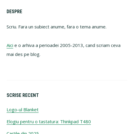
Primary
DESPRE
Sidebar
Scriu. Fara un subiect anume, fara o tema anume.
Aici
e o arhiva a perioadei 2005-2013, cand scriam ceva
mai des pe blog.
SCRISE RECENT
Logo-ul Blanket
Elogiu pentru o tastatura: Thinkpad T480
Cartile din 2025