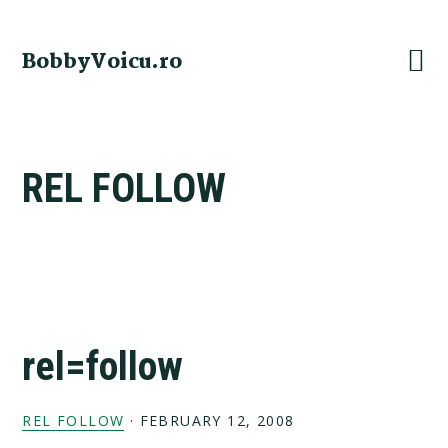
Skip
Skip
Skip
Skip
to
to
to
to
BobbyVoicu.ro
primary
main
primary
footer
navigation
content
sidebar
REL FOLLOW
rel=follow
REL FOLLOW
·
FEBRUARY 12, 2008