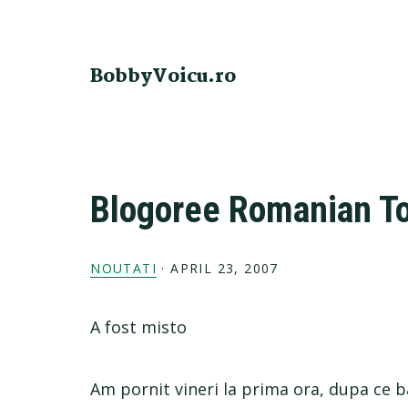
Skip
Skip
Skip
Skip
to
to
to
to
primary
main
primary
footer
BobbyVoicu.ro
navigation
content
sidebar
Blogoree Romanian Tou
NOUTATI
·
APRIL 23, 2007
A fost misto
Am pornit vineri la prima ora, dupa ce ba