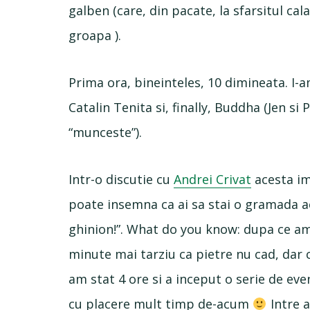
galben (care, din pacate, la sfarsitul cal
groapa ).
Prima ora, bineinteles, 10 dimineata. I-
Catalin Tenita si, finally, Buddha (Jen si
“munceste”).
Intr-o discutie cu
Andrei Crivat
acesta imi
poate insemna ca ai sa stai o gramada ac
ghinion!”. What do you know: dupa ce am 
minute mai tarziu ca pietre nu cad, dar ca
am stat 4 ore si a inceput o serie de ev
cu placere mult timp de-acum
Intre a