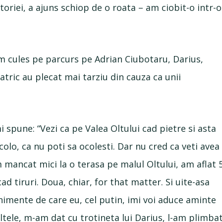
atoriei, a ajuns schiop de o roata – am ciobit-o intr-o
am cules pe parcurs pe Adrian Ciubotaru, Darius,
 Patric au plecat mai tarziu din cauza ca unii
 spune: “Vezi ca pe Valea Oltului cad pietre si asta
olo, ca nu poti sa ocolesti. Dar nu cred ca veti avea
mancat mici la o terasa pe malul Oltului, am aflat 
d tiruri. Doua, chiar, for that matter. Si uite-asa
enimente de care eu, cel putin, imi voi aduce aminte
ltele, m-am dat cu trotineta lui Darius, l-am plimba