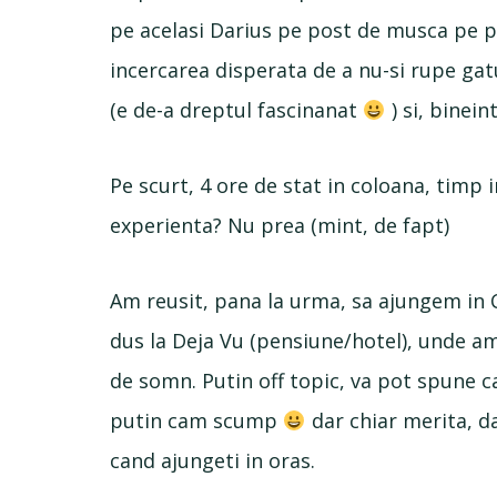
pe acelasi Darius pe post de musca pe pa
incercarea disperata de a nu-si rupe gat
(e de-a dreptul fascinanat
) si, binei
Pe scurt, 4 ore de stat in coloana, timp 
experienta? Nu prea (mint, de fapt)
Am reusit, pana la urma, sa ajungem in C
dus la Deja Vu (pensiune/hotel), unde a
de somn. Putin off topic, va pot spune ca
putin cam scump
dar chiar merita, d
cand ajungeti in oras.