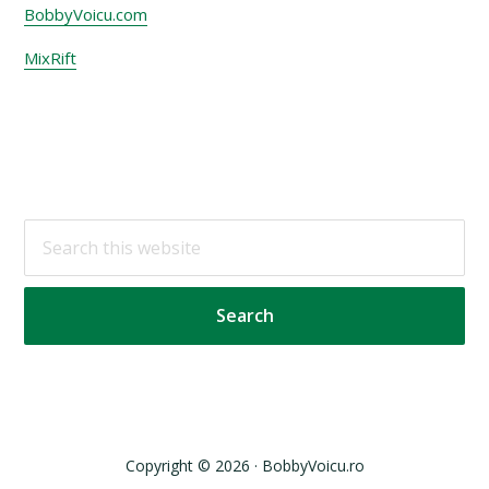
BobbyVoicu.com
MixRift
Footer
Search
this
website
Copyright © 2026 · BobbyVoicu.ro