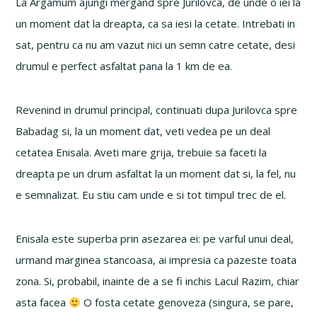
La Argamum ajungi mergand spre Jurilovca, de unde o iei la
un moment dat la dreapta, ca sa iesi la cetate. Intrebati in
sat, pentru ca nu am vazut nici un semn catre cetate, desi
drumul e perfect asfaltat pana la 1 km de ea.
Revenind in drumul principal, continuati dupa Jurilovca spre
Babadag si, la un moment dat, veti vedea pe un deal
cetatea Enisala. Aveti mare grija, trebuie sa faceti la
dreapta pe un drum asfaltat la un moment dat si, la fel, nu
e semnalizat. Eu stiu cam unde e si tot timpul trec de el.
Enisala este superba prin asezarea ei: pe varful unui deal,
urmand marginea stancoasa, ai impresia ca pazeste toata
zona. Si, probabil, inainte de a se fi inchis Lacul Razim, chiar
asta facea
O fosta cetate genoveza (singura, se pare,