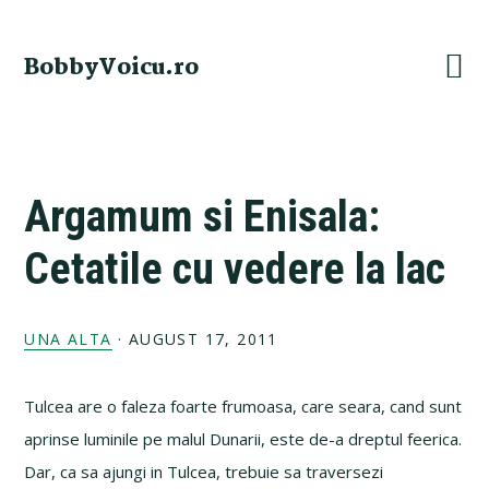
Skip
Skip
Skip
Skip
to
to
to
to
BobbyVoicu.ro
primary
main
primary
footer
navigation
content
sidebar
Argamum si Enisala:
Cetatile cu vedere la lac
UNA ALTA
·
AUGUST 17, 2011
Tulcea are o faleza foarte frumoasa, care seara, cand sunt
aprinse luminile pe malul Dunarii, este de-a dreptul feerica.
Dar, ca sa ajungi in Tulcea, trebuie sa traversezi