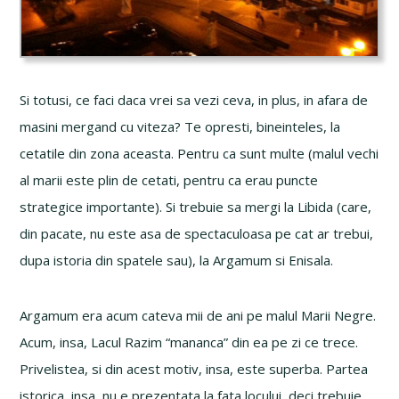
Si totusi, ce faci daca vrei sa vezi ceva, in plus, in afara de
masini mergand cu viteza? Te opresti, bineinteles, la
cetatile din zona aceasta. Pentru ca sunt multe (malul vechi
al marii este plin de cetati, pentru ca erau puncte
strategice importante). Si trebuie sa mergi la Libida (care,
din pacate, nu este asa de spectaculoasa pe cat ar trebui,
dupa istoria din spatele sau), la Argamum si Enisala.
Argamum era acum cateva mii de ani pe malul Marii Negre.
Acum, insa, Lacul Razim “mananca” din ea pe zi ce trece.
Privelistea, si din acest motiv, insa, este superba. Partea
istorica, insa, nu e prezentata la fata locului, deci trebuie