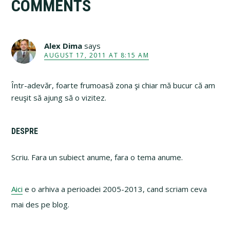
COMMENTS
Interactions
Alex Dima
says
AUGUST 17, 2011 AT 8:15 AM
Într-adevăr, foarte frumoasă zona şi chiar mă bucur că am
reuşit să ajung să o vizitez.
Primary
DESPRE
Sidebar
Scriu. Fara un subiect anume, fara o tema anume.
Aici
e o arhiva a perioadei 2005-2013, cand scriam ceva
mai des pe blog.