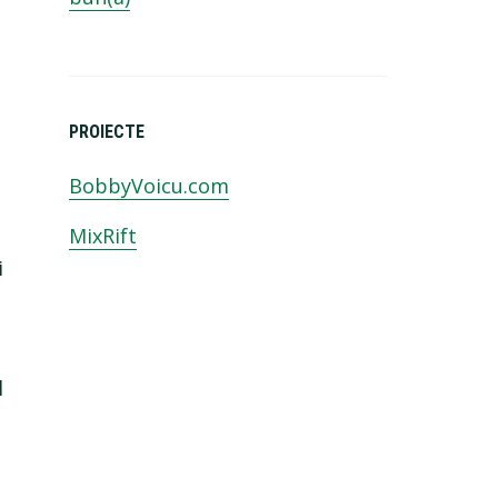
u
PROIECTE
BobbyVoicu.com
MixRift
i
l