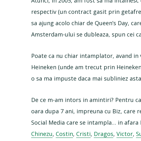
Atunci, in 2005, am fost sa ma intalnesc
respectiv (un contract gasit prin getafr
sa ajung acolo chiar de Queen’s Day, ca
Amsterdam-ului se dubleaza, spun cei car
Poate ca nu chiar intamplator, avand in 
Heineken (unde am trecut prin Heineken E
o sa ma impuste daca mai subliniez asta
De ce m-am intors in amintiri? Pentru c
oara dupa 7 ani, impreuna cu Biz, care 
Social Media care se intampla… in afar
Chinezu
,
Costin
,
Cristi
,
Dragos
,
Victor
,
S