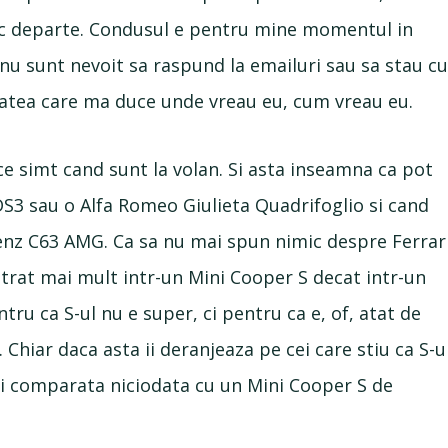
uc departe. Condusul e pentru mine momentul in
 nu sunt nevoit sa raspund la emailuri sau sa stau c
tatea care ma duce unde vreau eu, cum vreau eu.
ce simt cand sunt la volan. Si asta inseamna ca pot
DS3 sau o Alfa Romeo Giulieta Quadrifoglio si cand
z C63 AMG. Ca sa nu mai spun nimic despre Ferrar
distrat mai mult intr-un Mini Cooper S decat intr-un
ru ca S-ul nu e super, ci pentru ca e, of, atat de
 Chiar daca asta ii deranjeaza pe cei care stiu ca S-u
ui comparata niciodata cu un Mini Cooper S de