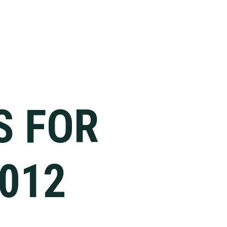
S FOR
012