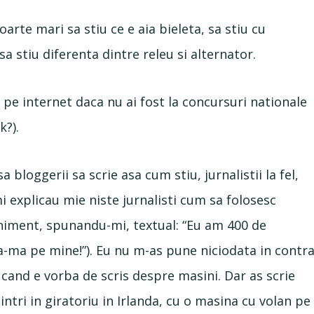
oarte mari sa stiu ce e aia bieleta, sa stiu cu
 sa stiu diferenta dintre releu si alternator.
i pe internet daca nu ai fost la concursuri nationale
k?).
 bloggerii sa scrie asa cum stiu, jurnalistii la fel,
i explicau mie niste jurnalisti cum sa folosesc
niment, spunandu-mi, textual: “Eu am 400 de
a-ma pe mine!”). Eu nu m-as pune niciodata in contr
e cand e vorba de scris despre masini. Dar as scrie
ntri in giratoriu in Irlanda, cu o masina cu volan pe