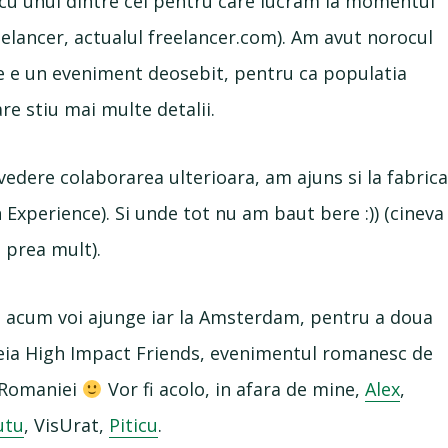
 cu unul dintre cei pentru care lucram la momentul
eelancer, actualul freelancer.com). Am avut norocul
re e un eveniment deosebit, pentru ca populatia
e stiu mai multe detalii.
vedere colaborarea ulterioara, am ajuns si la fabric
xperience). Si unde tot nu am baut bere :)) (cineva
 prea mult).
a acum voi ajunge iar la Amsterdam, pentru a doua
reia High Impact Friends, evenimentul romanesc de
a Romaniei
Vor fi acolo, in afara de mine,
Alex
,
utu
, VisUrat,
Piticu
.