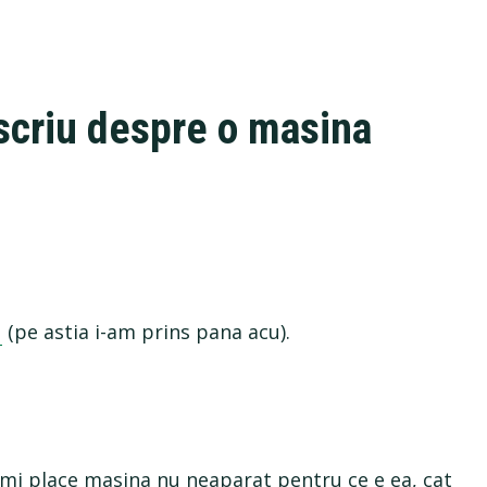
scriu despre o masina
u
(pe astia i-am prins pana acu).
imi place masina nu neaparat pentru ce e ea, cat