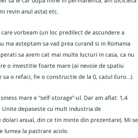
hef sa le car dupa mine in permanenta, am bicicleta
i revin anul asta) etc.
 care vorbeam (un loc predilect de ascundere a
dar nu ma asteptam sa vad prea curand si in Romania.
erati sa avem cat mai multe lucruri in casa, ca nu
e o investitie foarte mare (ai nevoie de spatiu
 sa o refaci, fie o constructie de la 0, cazul Euro…).
siness mare e “self-storage”-ul. Dar am aflat: 1,4
le Unite depaseste cu mult industria de
dolari anual, din ce tin minte din prezentare). Mi s
e lumea la pastrare acolo.