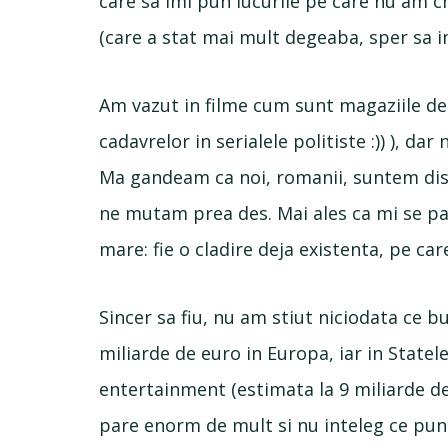
care sa imi pun lucurile pe care nu am c
(care a stat mai mult degeaba, sper sa im
Am vazut in filme cum sunt magaziile de
cadavrelor in serialele politiste :)) ), 
Ma gandeam ca noi, romanii, suntem disp
ne mutam prea des. Mai ales ca mi se par
mare: fie o cladire deja existenta, pe care
Sincer sa fiu, nu am stiut niciodata ce bu
miliarde de euro in Europa, iar in State
entertainment (estimata la 9 miliarde de 
pare enorm de mult si nu inteleg ce pun