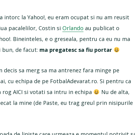
a intorc la Yahoo!, eu eram ocupat si nu am reusit
ziua pacalelilor, Costin si
Orlando
au publicat o
oo!. Bineinteles, e o greseala, pentru ca eu nu ma
i bun, de facut:
ma pregatesc sa fiu portar
am decis sa merg sa ma antrenez fara minge pe
i, cu echipa de pe FotbalAdevarat.ro. Si pentru ca
rog AICI si votati sa intru in echipa
Nu de alta,
cat la mine (de Paste, eu trag greul prin nisipurile
erioada de liniste care urmeaza e momentul potrivit s