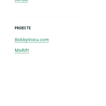
PROIECTE
BobbyVoicu.com
MixRift
e