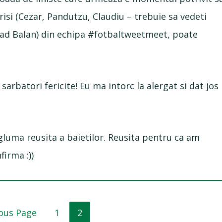
crisi (Cezar, Pandutzu, Claudiu – trebuie sa vedeti
 Vlad Balan) din echipa #fotbaltweetmeet, poate
 sarbatori fericite! Eu ma intorc la alergat si dat jos
o gluma reusita a baietilor. Reusita pentru ca am
firma :))
Page
Page
ous Page
1
2