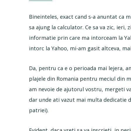
Bineinteles, exact cand s-a anuntat ca m
sa ajung la calculator. Ce sa va zic, ieri, 
informatie prin care ma intorceam la Yah
intorc la Yahoo, mi-am gasit altceva, ma
Da, pentru ca e o perioada mai lejera, 
plajele din Romania pentru meciul din ma
am nevoie de ajutorul vostru, mergeti va 
dar unde ati vazut mai multa dedicatie de
patriei).
Evident, daca vreti sa va inscrieti, in p