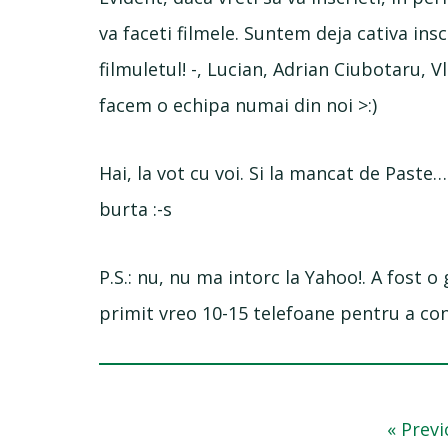
va faceti filmele. Suntem deja cativa ins
filmuletul! -, Lucian, Adrian Ciubotaru,
facem o echipa numai din noi >:)
Hai, la vot cu voi. Si la mancat de Paste…
burta :-s
P.S.: nu, nu ma intorc la Yahoo!. A fost 
primit vreo 10-15 telefoane pentru a con
Go
«
Previ