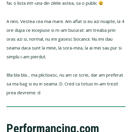
fac o lista intr-una din zilele astea, sa o public
A nins. Vestea cea mai mare. Am aflat si eu azi noapte, la 4
ore dupa ce incepuse si m-am bucurat: am treaba prin
oras azi si, normal, nu imi gasesc bocancii. Nu imi dau
seama daca sunt la mine, la sora-mea, la ai mei sau pur si
simplu i-am pierdut.
Bla bla bla… ma plictisesc, nu am ce scrie, dar am preferat
sa ma bag si eu in seama :D. Cred ca totusi m-am trezit
prea devreme :d
Performancing.com