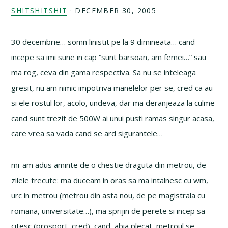
SHITSHITSHIT
·
DECEMBER 30, 2005
30 decembrie… somn linistit pe la 9 dimineata… cand
incepe sa imi sune in cap “sunt barsoan, am femei…” sau
ma rog, ceva din gama respectiva. Sa nu se inteleaga
gresit, nu am nimic impotriva manelelor per se, cred ca au
si ele rostul lor, acolo, undeva, dar ma deranjeaza la culme
cand sunt trezit de 500W ai unui pusti ramas singur acasa,
care vrea sa vada cand se ard sigurantele…
mi-am adus aminte de o chestie draguta din metrou, de
zilele trecute: ma duceam in oras sa ma intalnesc cu wm,
urc in metrou (metrou din asta nou, de pe magistrala cu
romana, universitate…), ma sprijin de perete si incep sa
citesc (prosport, cred), cand, abia plecat, metroul se