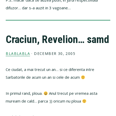
P.S.: macar daca se auzea putin, in jurul respectivului
difuzor… dar s-a auzit in 3 vagoane…
Craciun, Revelion… samd
BLABLABLA
·
DECEMBER 30, 2005
Ce ciudat, a mai trecut un an… si ce diferenta intre
Sarbatorile de acum un an si cele de acum
In primul rand, ploua.
Anul trecut pe vremea asta
muream de cald… parca :)) oricum nu ploua