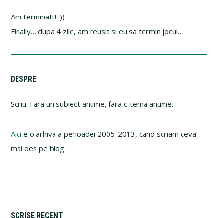
Am terminat!!! :))
Finally… dupa 4 zile, am reusit si eu sa termin jocul…
Primary
DESPRE
Sidebar
Scriu. Fara un subiect anume, fara o tema anume.
Aici
e o arhiva a perioadei 2005-2013, cand scriam ceva
mai des pe blog.
SCRISE RECENT