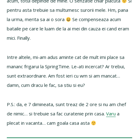
acum, totul depinde de mine. O senzatie chiar placuta
Si
pentru asta trebuie sa multumesc surorii mele. Hm, pana
la urma, merita sa ai o sora
Se compenseaza acum
bataile pe care le luam de la ai mei din cauza ei cand eram
mici. Finally.
Intre altele, mi-am adus aminte cat de mult imi place sa
mananc frigarui la SpringTime. Le-ati incercat? Ar trebui,
sunt extraordnare. Am fost ieri cu wm si am mancat…
damn, cum dracu le fac, sa stiu si eu?
P.S.: da, e 7 dimineata, sunt treaz de 2 ore si nu am chef
de nimic… si trebuie sa fac curatenie prin casa.
Varu
a
plecat in vacanta… cam goala casa asta