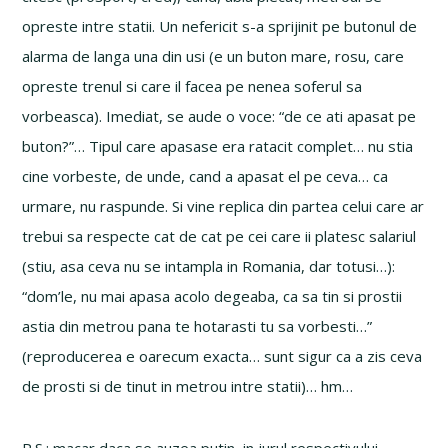
opreste intre statii. Un nefericit s-a sprijinit pe butonul de
alarma de langa una din usi (e un buton mare, rosu, care
opreste trenul si care il facea pe nenea soferul sa
vorbeasca). Imediat, se aude o voce: “de ce ati apasat pe
buton?”… Tipul care apasase era ratacit complet… nu stia
cine vorbeste, de unde, cand a apasat el pe ceva… ca
urmare, nu raspunde. Si vine replica din partea celui care ar
trebui sa respecte cat de cat pe cei care ii platesc salariul
(stiu, asa ceva nu se intampla in Romania, dar totusi…):
“dom’le, nu mai apasa acolo degeaba, ca sa tin si prostii
astia din metrou pana te hotarasti tu sa vorbesti…”
(reproducerea e oarecum exacta… sunt sigur ca a zis ceva
de prosti si de tinut in metrou intre statii)… hm…