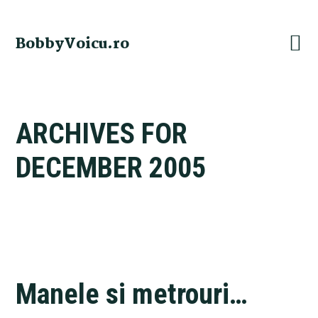
Skip
Skip
Skip
Skip
to
to
to
to
BobbyVoicu.ro
primary
main
primary
footer
navigation
content
sidebar
ARCHIVES FOR
DECEMBER 2005
Manele si metrouri…