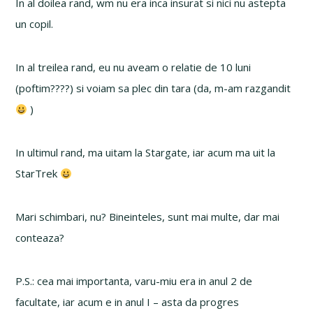
In al doilea rand, wm nu era inca insurat si nici nu astepta
un copil.
In al treilea rand, eu nu aveam o relatie de 10 luni
(poftim????) si voiam sa plec din tara (da, m-am razgandit
)
In ultimul rand, ma uitam la Stargate, iar acum ma uit la
StarTrek
Mari schimbari, nu? Bineinteles, sunt mai multe, dar mai
conteaza?
P.S.: cea mai importanta, varu-miu era in anul 2 de
facultate, iar acum e in anul I – asta da progres