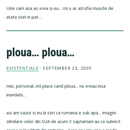
Uite cam asa as vrea si eu… mi s-ar atrofia muschii de
atata stat in pat…
ploua… ploua…
EXISTENTIALE
·
SEPTEMBER 23, 2005
mie, personal, imi place cand ploua… nu vreau insa
inundatii…
azi am vazut si eu la stiri ca romania e sub apa… imagini
silmilare celor din SUA de acum 3 saptamani au ca subiect
orase si localitati din romania… parc anu imi vine a crede…