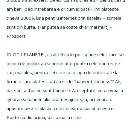
2MB/s trafic extern, de ex, cum as vrea eu – pentru ca nu
am bani, deci intrebarea e oricum idioata – imi plateste
cineva 2000$/luna pentru internet prin satelit? – sumele
sunt din burta, s-ar putea sa coste chiar mai mult) –
Prosport.
IDIOTII PLANETEI, ca altfel nu le pot spune celor care se
ocupa de publicitatea online atat pentru cele doua ziare
cat, mai ales, pentru cei care se ocupa de publicitate la
firmele care platesc, ati auzit de “banner blindness”? Ah,
da, stiu, astea nu sunt bannere. Ai dreptate, nu provoaca
ignorarea banner-ului si a mesajului sau, provoaca o
apasare pe x-ul ala din coltul dreapta sus al ferestrei.
Poate nu din prima, dar pana la urma.