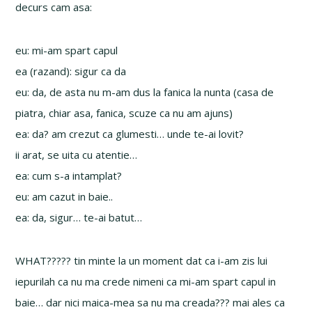
decurs cam asa:
eu: mi-am spart capul
ea (razand): sigur ca da
eu: da, de asta nu m-am dus la fanica la nunta (casa de
piatra, chiar asa, fanica, scuze ca nu am ajuns)
ea: da? am crezut ca glumesti… unde te-ai lovit?
ii arat, se uita cu atentie…
ea: cum s-a intamplat?
eu: am cazut in baie..
ea: da, sigur… te-ai batut…
WHAT????? tin minte la un moment dat ca i-am zis lui
iepurilah ca nu ma crede nimeni ca mi-am spart capul in
baie… dar nici maica-mea sa nu ma creada??? mai ales ca