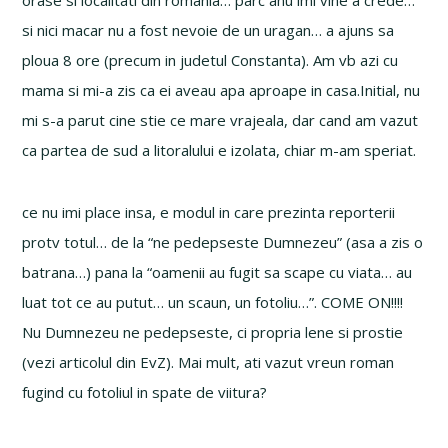
si nici macar nu a fost nevoie de un uragan… a ajuns sa
ploua 8 ore (precum in judetul Constanta). Am vb azi cu
mama si mi-a zis ca ei aveau apa aproape in casa.Initial, nu
mi s-a parut cine stie ce mare vrajeala, dar cand am vazut
ca partea de sud a litoralului e izolata, chiar m-am speriat.
ce nu imi place insa, e modul in care prezinta reporterii
protv totul… de la “ne pedepseste Dumnezeu” (asa a zis o
batrana…) pana la “oamenii au fugit sa scape cu viata… au
luat tot ce au putut… un scaun, un fotoliu…”. COME ON!!!!
Nu Dumnezeu ne pedepseste, ci propria lene si prostie
(vezi articolul din EvZ). Mai mult, ati vazut vreun roman
fugind cu fotoliul in spate de viitura?