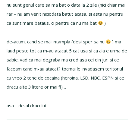
nu sunt genul care sa ma bat o data la 2 zile (nici chiar mai
rar – nu am venit niciodata batut acasa, si asta nu pentru
ca sunt mare bataus, ci pentru ca nu ma bat
)
de-acum, cand se mai intampla (desi sper sa nu
) ma
laud peste tot ca m-au atacat 5 cat usa si ca aia e urma de
sabie. vad ca mai degraba ma cred asa cei din jur. si ce
faceam cand m-au atacat? tocmai le invadasem teritoriul
cu vreo 2 tone de cocaina (heroina, LSD, NBC, ESPN si ce
dracu alte 3 litere or mai fi)…
asa… de-al dracului…