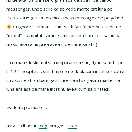
nu de alta, da primise o gramada de spam pe yahoo
messenger, unde scria ca se vede marte cat luna pe
27.08.2005 (eu am eradicat mass messages de pe yahoo
cu ignore si sfaturi – cum sa iti faci folder nou cu nume
“idiotul”, “tampitul” samd, sa imi pui id-ul acolo si sa nu dai
mass, asa ca nu prea aveam de unde sa stiu)
ca urmare, iesim noi sa cumparam un suc, tigari samd… pe
la 12-1 noaptea… si in timp ce ne deplasam incetisor catre
chiosc, ne strambam gatul incercand sa gasim marte.. ca
luna era asa de mare incat nu aveai cum sa o ratezi…
evident, p… marte…
astazi, citind un
blog
, am gasit
asta
.