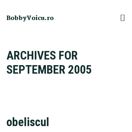
Skip
Skip
Skip
Skip
to
to
to
to
BobbyVoicu.ro
primary
main
primary
footer
navigation
content
sidebar
ARCHIVES FOR
SEPTEMBER 2005
obeliscul