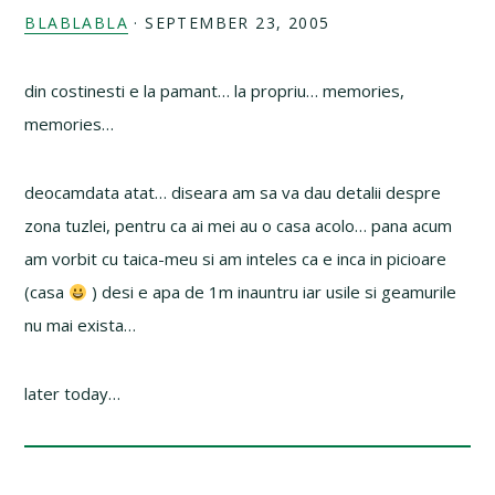
BLABLABLA
·
SEPTEMBER 23, 2005
din costinesti e la pamant… la propriu… memories,
memories…
deocamdata atat… diseara am sa va dau detalii despre
zona tuzlei, pentru ca ai mei au o casa acolo… pana acum
am vorbit cu taica-meu si am inteles ca e inca in picioare
(casa
) desi e apa de 1m inauntru iar usile si geamurile
nu mai exista…
later today…