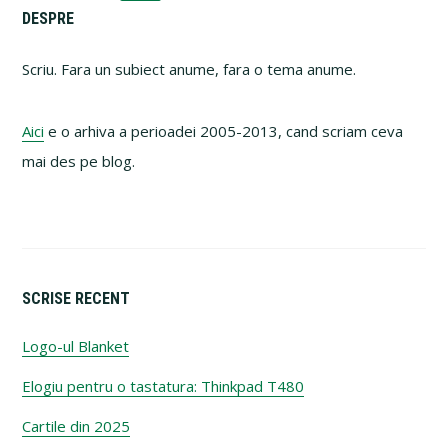
to
Primary
DESPRE
Sidebar
Scriu. Fara un subiect anume, fara o tema anume.
Aici
e o arhiva a perioadei 2005-2013, cand scriam ceva
mai des pe blog.
SCRISE RECENT
Logo-ul Blanket
Elogiu pentru o tastatura: Thinkpad T480
Cartile din 2025