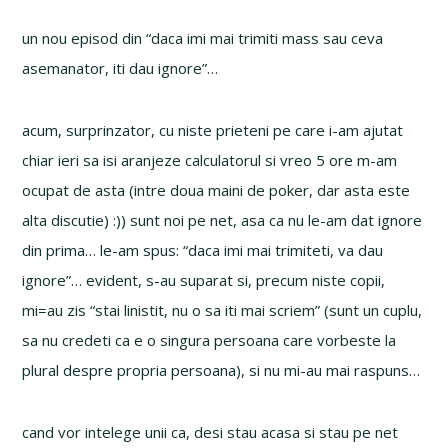
un nou episod din “daca imi mai trimiti mass sau ceva
asemanator, iti dau ignore”…
acum, surprinzator, cu niste prieteni pe care i-am ajutat
chiar ieri sa isi aranjeze calculatorul si vreo 5 ore m-am
ocupat de asta (intre doua maini de poker, dar asta este
alta discutie) :)) sunt noi pe net, asa ca nu le-am dat ignore
din prima… le-am spus: “daca imi mai trimiteti, va dau
ignore”… evident, s-au suparat si, precum niste copii,
mi=au zis “stai linistit, nu o sa iti mai scriem” (sunt un cuplu,
sa nu credeti ca e o singura persoana care vorbeste la
plural despre propria persoana), si nu mi-au mai raspuns…
cand vor intelege unii ca, desi stau acasa si stau pe net