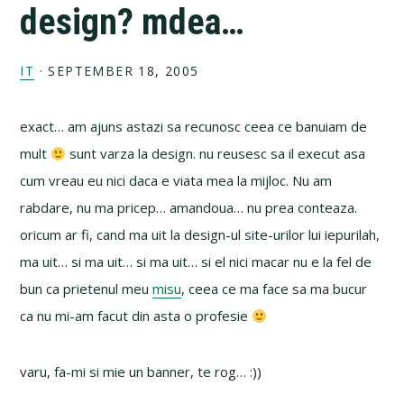
design? mdea…
IT
·
SEPTEMBER 18, 2005
exact… am ajuns astazi sa recunosc ceea ce banuiam de
mult
sunt varza la design. nu reusesc sa il execut asa
cum vreau eu nici daca e viata mea la mijloc. Nu am
rabdare, nu ma pricep… amandoua… nu prea conteaza.
oricum ar fi, cand ma uit la design-ul site-urilor lui iepurilah,
ma uit… si ma uit… si ma uit… si el nici macar nu e la fel de
bun ca prietenul meu
misu
, ceea ce ma face sa ma bucur
ca nu mi-am facut din asta o profesie
varu, fa-mi si mie un banner, te rog… :))