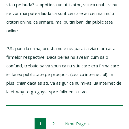
stau pe buda? si apoi inca un utilizator, si inca unul… si nu
se vor mai putea lauda ca sunt cei care au cei mai multi
cititori online. ca urmare, mai puitini bani din publicitate
online.
P.S.: pana la urma, prostia nu e neaparat a ziarelor cat a
firmelor respective. Daca berea nu aveam cum sa o
confund, trebuie sa va spun ca nu stiu care era firma care
isi facea publicitate pe prosport (cea cu internet-ul). In
plus, chiar daca as sti, va asigur ca nu mi-as lua internet de
la ei. way to go guys, spre faliment cu voi.
Page
Page
Go
1
2
Next Page »