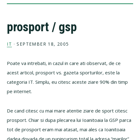
prosport / gsp
IT
·
SEPTEMBER 18, 2005
Poate va intrebati, in cazul in care ati observat, de ce
acest articol, prosport vs. gazeta sporturilor, este la
categoria IT. Simplu, eu citesc aceste ziare 90% din timp
pe internet.
De cand citesc cu mai mare atentie ziare de sport citesc
prosport. Chiar si dupa plecarea lui Ioanitoaia la GSP parca
tot de prosport eram mai atasat, mai ales ca Ioanitoaia
dadea dovada de un pupincurism total la adresa “marilor”