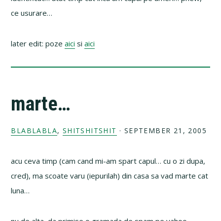
ce usurare…
later edit: poze
aici
si
aici
marte…
BLABLABLA
,
SHITSHITSHIT
·
SEPTEMBER 21, 2005
acu ceva timp (cam cand mi-am spart capul… cu o zi dupa,
cred), ma scoate varu (iepurilah) din casa sa vad marte cat
luna…