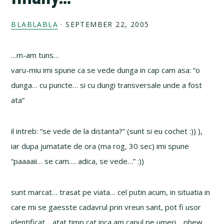
BLABLABLA
·
SEPTEMBER 22, 2005
…m-am tuns…
varu-miu imi spune ca se vede dunga in cap cam asa: “o
dunga… cu puncte… si cu dungi transversale unde a fost
ata”
il intreb: “se vede de la distanta?” (sunt si eu cochet :)) ),
iar dupa jumatate de ora (ma rog, 30 sec) imi spune
“paaaaii… se cam…. adica, se vede…” :))
sunt marcat… trasat pe viata… cel putin acum, in situatia in
care mi se gaesste cadavrul prin vreun sant, pot fi usor
identificat… atat timp cat inca am capul pe umeri… phew,