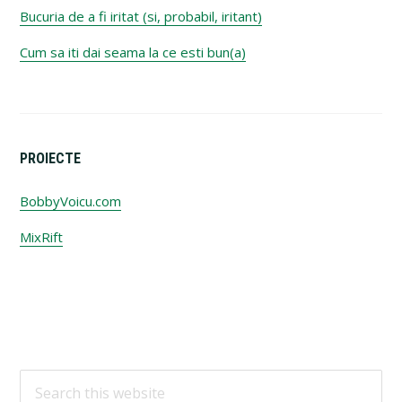
Bucuria de a fi iritat (si, probabil, iritant)
Cum sa iti dai seama la ce esti bun(a)
PROIECTE
BobbyVoicu.com
MixRift
Footer
Search
this