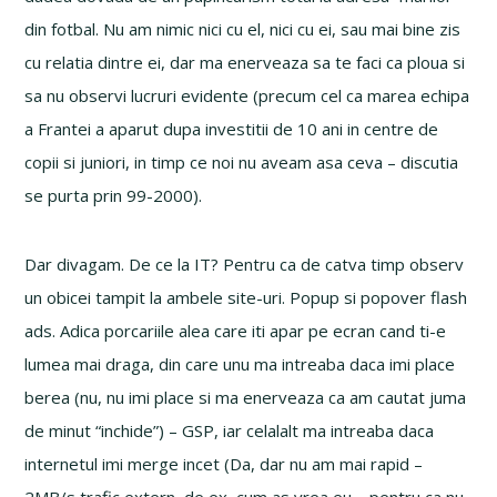
din fotbal. Nu am nimic nici cu el, nici cu ei, sau mai bine zis
cu relatia dintre ei, dar ma enerveaza sa te faci ca ploua si
sa nu observi lucruri evidente (precum cel ca marea echipa
a Frantei a aparut dupa investitii de 10 ani in centre de
copii si juniori, in timp ce noi nu aveam asa ceva – discutia
se purta prin 99-2000).
Dar divagam. De ce la IT? Pentru ca de catva timp observ
un obicei tampit la ambele site-uri. Popup si popover flash
ads. Adica porcariile alea care iti apar pe ecran cand ti-e
lumea mai draga, din care unu ma intreaba daca imi place
berea (nu, nu imi place si ma enerveaza ca am cautat juma
de minut “inchide”) – GSP, iar celalalt ma intreaba daca
internetul imi merge incet (Da, dar nu am mai rapid –