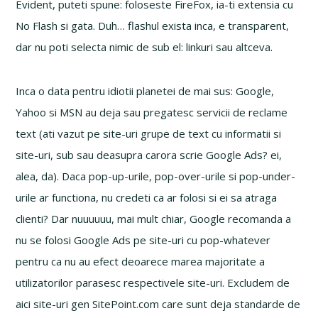
Evident, puteti spune: foloseste FireFox, ia-ti extensia cu
No Flash si gata. Duh… flashul exista inca, e transparent,
dar nu poti selecta nimic de sub el: linkuri sau altceva.
Inca o data pentru idiotii planetei de mai sus: Google,
Yahoo si MSN au deja sau pregatesc servicii de reclame
text (ati vazut pe site-uri grupe de text cu informatii si
site-uri, sub sau deasupra carora scrie Google Ads? ei,
alea, da). Daca pop-up-urile, pop-over-urile si pop-under-
urile ar functiona, nu credeti ca ar folosi si ei sa atraga
clienti? Dar nuuuuuu, mai mult chiar, Google recomanda a
nu se folosi Google Ads pe site-uri cu pop-whatever
pentru ca nu au efect deoarece marea majoritate a
utilizatorilor parasesc respectivele site-uri. Excludem de
aici site-uri gen SitePoint.com care sunt deja standarde de