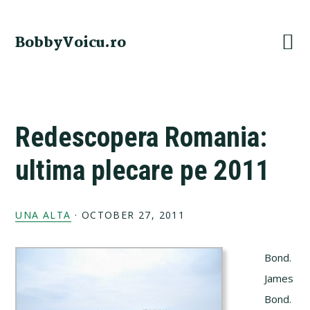
Skip
Skip
Skip
Skip
to
to
to
to
BobbyVoicu.ro
primary
main
primary
footer
navigation
content
sidebar
Redescopera Romania:
ultima plecare pe 2011
UNA ALTA
·
OCTOBER 27, 2011
Bond.
James
Bond.