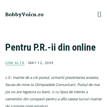
Skip
Skip
Skip
Skip
to
to
to
to
BobbyVoicu.ro
primary
main
primary
footer
navigation
content
sidebar
Pentru P.R.-ii din online
UNA ALTA
·
MAY 12, 2009
L.E.: Inainte de a citi postul, urmariti prezentarea aceasta,
facuta de mine la Olimpiadele Comunicarii. Postul de mai
jos nu are legatura cu banii, ci cu lipsa de interes a
oamenilor din companii pentru a afla cateva lucruri inainte
de a trimite niste emailuri.