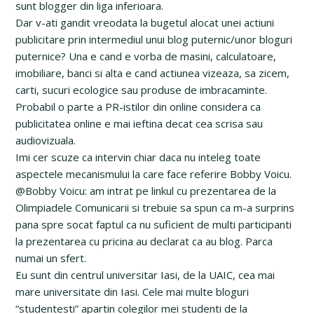
sunt blogger din liga inferioara.
Dar v-ati gandit vreodata la bugetul alocat unei actiuni
publicitare prin intermediul unui blog puternic/unor bloguri
puternice? Una e cand e vorba de masini, calculatoare,
imobiliare, banci si alta e cand actiunea vizeaza, sa zicem,
carti, sucuri ecologice sau produse de imbracaminte.
Probabil o parte a PR-istilor din online considera ca
publicitatea online e mai ieftina decat cea scrisa sau
audiovizuala.
Imi cer scuze ca intervin chiar daca nu inteleg toate
aspectele mecanismului la care face referire Bobby Voicu.
@Bobby Voicu: am intrat pe linkul cu prezentarea de la
Olimpiadele Comunicarii si trebuie sa spun ca m-a surprins
pana spre socat faptul ca nu suficient de multi participanti
la prezentarea cu pricina au declarat ca au blog. Parca
numai un sfert.
Eu sunt din centrul universitar Iasi, de la UAIC, cea mai
mare universitate din Iasi. Cele mai multe bloguri
“studentesti” apartin colegilor mei studenti de la