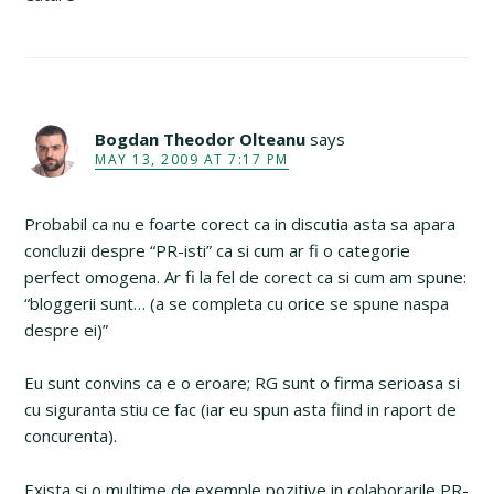
Bogdan Theodor Olteanu
says
MAY 13, 2009 AT 7:17 PM
Probabil ca nu e foarte corect ca in discutia asta sa apara
concluzii despre “PR-isti” ca si cum ar fi o categorie
perfect omogena. Ar fi la fel de corect ca si cum am spune:
“bloggerii sunt… (a se completa cu orice se spune naspa
despre ei)”
Eu sunt convins ca e o eroare; RG sunt o firma serioasa si
cu siguranta stiu ce fac (iar eu spun asta fiind in raport de
concurenta).
Exista si o multime de exemple pozitive in colaborarile PR-