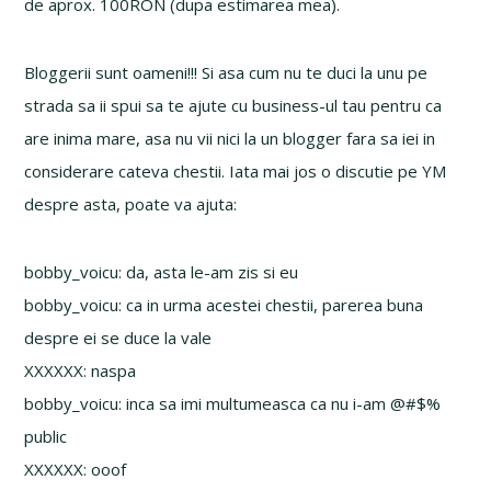
de aprox. 100RON (dupa estimarea mea).
Bloggerii sunt oameni!!! Si asa cum nu te duci la unu pe
strada sa ii spui sa te ajute cu business-ul tau pentru ca
are inima mare, asa nu vii nici la un blogger fara sa iei in
considerare cateva chestii. Iata mai jos o discutie pe YM
despre asta, poate va ajuta:
bobby_voicu: da, asta le-am zis si eu
bobby_voicu: ca in urma acestei chestii, parerea buna
despre ei se duce la vale
XXXXXX: naspa
bobby_voicu: inca sa imi multumeasca ca nu i-am @#$%
public
XXXXXX: ooof