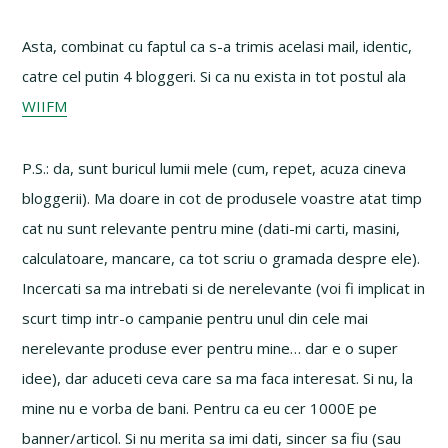
Asta, combinat cu faptul ca s-a trimis acelasi mail, identic,
catre cel putin 4 bloggeri. Si ca nu exista in tot postul ala
WIIFM
P.S.: da, sunt buricul lumii mele (cum, repet, acuza cineva
bloggerii). Ma doare in cot de produsele voastre atat timp
cat nu sunt relevante pentru mine (dati-mi carti, masini,
calculatoare, mancare, ca tot scriu o gramada despre ele).
Incercati sa ma intrebati si de nerelevante (voi fi implicat in
scurt timp intr-o campanie pentru unul din cele mai
nerelevante produse ever pentru mine… dar e o super
idee), dar aduceti ceva care sa ma faca interesat. Si nu, la
mine nu e vorba de bani. Pentru ca eu cer 1000E pe
banner/articol. Si nu merita sa imi dati, sincer sa fiu (sau