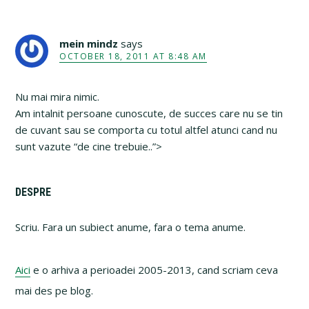
mein mindz
says
OCTOBER 18, 2011 AT 8:48 AM
Nu mai mira nimic.
Am intalnit persoane cunoscute, de succes care nu se tin
de cuvant sau se comporta cu totul altfel atunci cand nu
sunt vazute “de cine trebuie..”>
Primary
DESPRE
Sidebar
Scriu. Fara un subiect anume, fara o tema anume.
Aici
e o arhiva a perioadei 2005-2013, cand scriam ceva
mai des pe blog.