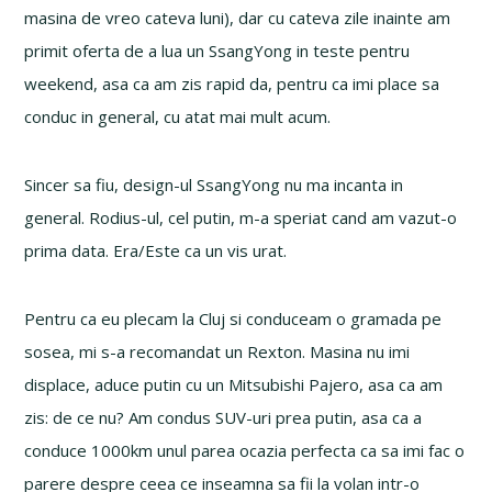
masina de vreo cateva luni), dar cu cateva zile inainte am
primit oferta de a lua un SsangYong in teste pentru
weekend, asa ca am zis rapid da, pentru ca imi place sa
conduc in general, cu atat mai mult acum.
Sincer sa fiu, design-ul SsangYong nu ma incanta in
general. Rodius-ul, cel putin, m-a speriat cand am vazut-o
prima data. Era/Este ca un vis urat.
Pentru ca eu plecam la Cluj si conduceam o gramada pe
sosea, mi s-a recomandat un Rexton. Masina nu imi
displace, aduce putin cu un Mitsubishi Pajero, asa ca am
zis: de ce nu? Am condus SUV-uri prea putin, asa ca a
conduce 1000km unul parea ocazia perfecta ca sa imi fac o
parere despre ceea ce inseamna sa fii la volan intr-o