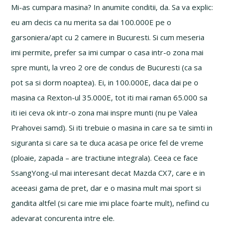
Mi-as cumpara masina? In anumite conditii, da. Sa va explic:
eu am decis ca nu merita sa dai 100.000E pe o
garsoniera/apt cu 2 camere in Bucuresti. Si cum meseria
imi permite, prefer sa imi cumpar o casa intr-o zona mai
spre munti, la vreo 2 ore de condus de Bucuresti (ca sa
pot sa si dorm noaptea). Ei, in 100.000E, daca dai pe o
masina ca Rexton-ul 35.000E, tot iti mai raman 65.000 sa
iti iei ceva ok intr-o zona mai inspre munti (nu pe Valea
Prahovei samd). Si iti trebuie o masina in care sa te simti in
siguranta si care sa te duca acasa pe orice fel de vreme
(ploaie, zapada – are tractiune integrala). Ceea ce face
SsangYong-ul mai interesant decat Mazda CX7, care e in
aceeasi gama de pret, dar e o masina mult mai sport si
gandita altfel (si care mie imi place foarte mult), nefiind cu
adevarat concurenta intre ele.