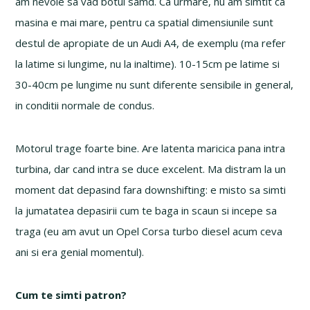
am nevoie sa vad botul samd. Ca urmare, nu am simtit ca
masina e mai mare, pentru ca spatial dimensiunile sunt
destul de apropiate de un Audi A4, de exemplu (ma refer
la latime si lungime, nu la inaltime). 10-15cm pe latime si
30-40cm pe lungime nu sunt diferente sensibile in general,
in conditii normale de condus.
Motorul trage foarte bine. Are latenta maricica pana intra
turbina, dar cand intra se duce excelent. Ma distram la un
moment dat depasind fara downshifting: e misto sa simti
la jumatatea depasirii cum te baga in scaun si incepe sa
traga (eu am avut un Opel Corsa turbo diesel acum ceva
ani si era genial momentul).
Cum te simti patron?