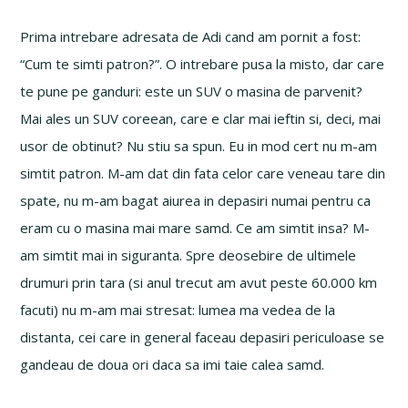
Prima intrebare adresata de Adi cand am pornit a fost:
“Cum te simti patron?”. O intrebare pusa la misto, dar care
te pune pe ganduri: este un SUV o masina de parvenit?
Mai ales un SUV coreean, care e clar mai ieftin si, deci, mai
usor de obtinut? Nu stiu sa spun. Eu in mod cert nu m-am
simtit patron. M-am dat din fata celor care veneau tare din
spate, nu m-am bagat aiurea in depasiri numai pentru ca
eram cu o masina mai mare samd. Ce am simtit insa? M-
am simtit mai in siguranta. Spre deosebire de ultimele
drumuri prin tara (si anul trecut am avut peste 60.000 km
facuti) nu m-am mai stresat: lumea ma vedea de la
distanta, cei care in general faceau depasiri periculoase se
gandeau de doua ori daca sa imi taie calea samd.