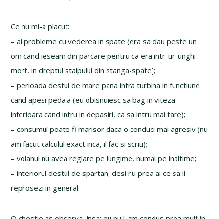
Ce nu mi-a placut:
– ai probleme cu vederea in spate (era sa dau peste un
om cand ieseam din parcare pentru ca era intr-un unghi
mort, in dreptul stalpului din stanga-spate);
– perioada destul de mare pana intra turbina in functiune
cand apesi pedala (eu obisnuiesc sa bag in viteza
inferioara cand intru in depasiri, ca sa intru mai tare);
– consumul poate fi marisor daca o conduci mai agresiv (nu
am facut calculul exact inca, il fac si scriu);
– volanul nu avea reglare pe lungime, numai pe inaltime;
– interiorul destul de spartan, desi nu prea ai ce sa ii
reprosezi in general.
O chestie as observa, insa: eu nu l-am condus prea mult in