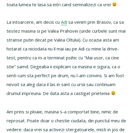
toata lumea te lasa sa intri cand semnalizezi ca vrei
La intoarcere, am decis cu
Adi
sa venim prin Brasov, ca sa
testez masina si pe Valea Prahovei (unde curbele sunt mai
stranse putin decat pe Valea Oltului). Cu ocazia asta am
hotarat ca niciodata nu il mai iau pe Adi cu mine la drive-
test, pentru ca m-a terminat psihic cu “Mai usor, ca cine
stie” samd. Degeaba ii explicam ca masina e sigura, ca o
simti cum sta perfect pe drum, nu l-am convins. Si am fost
nevoit sa aleg daca il las in sant cu ursii sau continuam
drumul impreuna. De data asta a castigat prietenia
Am prins si ploaie, masina s-a comportat bine, nimic de
reprosat. Poate doar o chestie ciudata, din punctul meu de
vedere: daca vrei sa activezi stergatoarele, misti in jos de