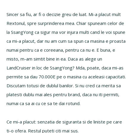
Sincer sa fiu, ar fi o decizie greu de luat. Mi-a placut mult
Rextonul, spre surprinderea mea. Chiar spuneam celor de
la SsangYong ca sigur ma vor injura multi cand le voi spune
ca mi-a placut, dar nu am cum sa spun ca masina e proasta
numai pentru ca e coreeana, pentru ca nu e. E buna, e
misto, m-am simtit bine in ea. Daca as alege un
LandCruiser in loc de SsangYong? Mda, poate, daca mi-as
permite sa dau 70.000E pe o masina cu aceleasi capacitati.
Discutam totusi de dublul banilor. Si nu cred ca merita sa
platesti dublu mai ales pentru brand, daca nu iti permiti,
numai ca sa ai cu ce sa te dai rotund.
Ce mi-a placut: senzatia de siguranta si de liniste pe care
ti-o ofera. Restul puteti citi mai sus.