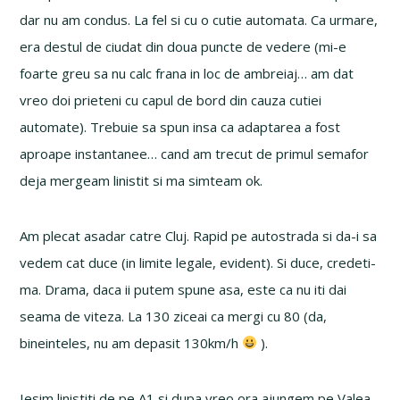
dar nu am condus. La fel si cu o cutie automata. Ca urmare,
era destul de ciudat din doua puncte de vedere (mi-e
foarte greu sa nu calc frana in loc de ambreiaj… am dat
vreo doi prieteni cu capul de bord din cauza cutiei
automate). Trebuie sa spun insa ca adaptarea a fost
aproape instantanee… cand am trecut de primul semafor
deja mergeam linistit si ma simteam ok.
Am plecat asadar catre Cluj. Rapid pe autostrada si da-i sa
vedem cat duce (in limite legale, evident). Si duce, credeti-
ma. Drama, daca ii putem spune asa, este ca nu iti dai
seama de viteza. La 130 ziceai ca mergi cu 80 (da,
bineinteles, nu am depasit 130km/h
).
Iesim linistiti de pe A1 si dupa vreo ora ajungem pe Valea