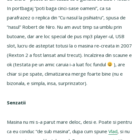
In portbagaj “poti baga cinci-sase oameni”, ca sa
parafrazez o replica din “Cu nasul la psihiatru”, spusa de
“nasul” Robert de Niro. Nu am avut timp sa umblu prin
butoane, dar are loc special de pus mp3 player-ul, USB
slot, lucru de asteptat totusi la o masina re-creata in 2007
(Rexton 2 a fost lansat anul trecut). Incalzirea din scaune e
ok (testata pe un amic caruia i-a luat foc fundul
), are
chiar si pe spate, climatizarea merge foarte bine (nu e
bizonala, e simpla, insa, surprinzator).
Senzatii
Masina nu mi s-a parut mare deloc, desi e. Poate si pentru
ca eu conduc “de sub masina”, dupa cum spune
Vlad
, si nu