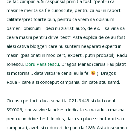
ce fac campania. Si raspunsul primit a fost: “pentru ca
masinile merita sa fie cunoscute, pentru ca au un raport
calitate/pret foarte bun, pentru ca vrem sa obisnuim
oamenii obisnuiti – deci nu ziaristi auto, de ex. – sa vina sa
ceara masini pentru drive-test”. Asta explica de ce au fost
alesi cativa bloggeri care nu suntem neaparati experti in
masini (pasionati in mod cert, experti, putin probabil): Radu
Ionescu,
Doru Panaitescu
, Dragos Manac (caruia i-au platit
si motorina… data viitoare cer si eu la fel
), Dragos
Roua – care a si conceput campania, din cate stiu samd.
Cireasa pe tort, daca sunati la 021-9443 si dati codul
SSY006, cineva vine la adresa indicata sa va aduca masina
pentru un drive-test. In plus, daca va place si hotarati sa o
cumparati, aveti si reduceri de pana la 18%. Asta inseamna