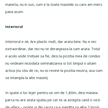
maneta, nu in sus, cum e la toate masinile cu care am mers
pana acum.
Interiorul
Interiorul e ok. Are plastic mult, dar arata bine. Nu e nici
extraordinar, dar nici nu te deranjeaza la cum arata. Totul
e acolo unde trebuie sa fie, desi la pozitia mea de condus
nu vedeam niciodata semnalizarea si tot timpul o uitam
activa (nu stiu de ce, nu isi revine la pozitia neutra, asa cum
se intampla la alte masini).
In spate e loc lejer pentru un om de 1,80m, desi masina
parca nu are atata spatiu pe cat te-ai astepta cand o vezi
de-afara – poate si din cauza ca e gandita sa aiba 7 locuri.