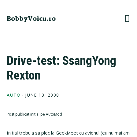
Skip
Skip
Skip
Skip
to
to
to
to
BobbyVoicu.ro
primary
main
primary
footer
navigation
content
sidebar
Drive-test: SsangYong
Rexton
AUTO
·
JUNE 13, 2008
Post publicat initial pe AutoMod
Initial trebuia sa plec la GeekMeet cu avionul (eu nu mai am