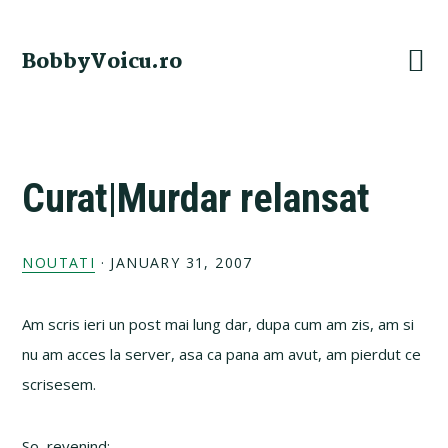
Skip
Skip
Skip
Skip
to
to
to
to
BobbyVoicu.ro
primary
main
primary
footer
navigation
content
sidebar
Curat|Murdar relansat
NOUTATI
·
JANUARY 31, 2007
Am scris ieri un post mai lung dar, dupa cum am zis, am si
nu am acces la server, asa ca pana am avut, am pierdut ce
scrisesem.
So, revenind: