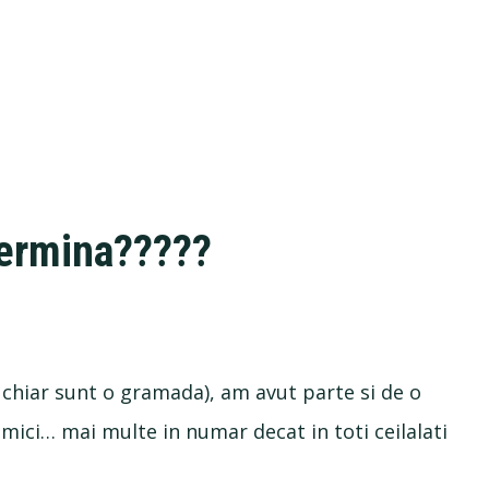
termina?????
 chiar sunt o gramada), am avut parte si de o
ici… mai multe in numar decat in toti ceilalati