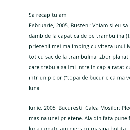
Sa recapitulam:
Februarie, 2005, Busteni: Voiam si eu sa
damb de la capat ca de pe trambulina (to
prietenii mei ma imping cu viteza unui M
tot cu sac de la trambulina, zbor planat 
care trebuia sa imi intre in cap a ratat 
intr-un picior (“topai de bucurie ca ma ve
luna.
Iunie, 2005, Bucuresti, Calea Mosilor: Pl
masina unei prietene. Ala din fata pune 
luna jumate am mers cu masina botita.