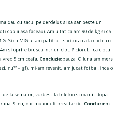
 ma dau cu sacul pe derdelus si sa sar peste un
ti copiii asa faceau). Am uitat ca am 90 de kg si ca
IG. Si ca MIG-ul am patit-o… saritura ca la carte cu
4m si oprire brusca intr-un ciot. Piciorul… ca ciotul
cu vreo 5 cm ceafa.
Concluzie:
pauza. O luna am mers
zi, nu?” – gf), mi-am revenit, am jucat fotbal, inca o
ec de la semafor, vorbesc la telefon si ma uit dupa
frana. Si eu, dar muuuuult prea tarziu.
Concluzie:
o