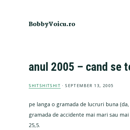
Skip
Skip
Skip
Skip
to
to
to
to
primary
main
primary
footer
BobbyVoicu.ro
navigation
content
sidebar
anul 2005 – cand se 
SHITSHITSHIT
·
SEPTEMBER 13, 2005
pe langa o gramada de lucruri buna (da,
gramada de accidente mai mari sau mai m
25,5.