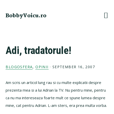
Skip
Skip
Skip
Skip
to
to
to
to
BobbyVoicu.ro
primary
main
primary
footer
navigation
content
sidebar
Adi, tradatorule!
BLOGOSFERA
,
OPINII
·
SEPTEMBER 16, 2007
Am scris un articol lung rau si cu multe explicatii despre
prezenta mea si a lui Adrian la TV. Nu pentru mine, pentru
ca nu ma intereseaza foarte mult ce spune lumea despre
mine, cat pentru Adrian. L-am sters, era prea multa vorba.