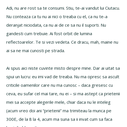
Adi, nu are rost sa te consumi. Stiu, te-ai vandut lui Ciutacu.
Nu conteaza ca tu nu ai nici o treaba cu el, ca nu te-a
deranjat niciodata, ca nu ai de ce sa nu il suporti. Nu
gandesti cum trebuie. Ai fost orbit de lumina
reflectoarelor. Te si vezi vedeta. Ce dracu, mah, maine nu
ai sa ne mai cunosti pe strada.
Ai spus aici niste cuvinte misto despre mine. Dar ai uitat sa
spui un lucru: eu imi vad de treaba. Nu ma opresc sa ascult
criticile oamenilor care nu ma cunosc – daca gresesc cu
ceva, eu sufar cel mai tare, nu ei – si ma astept ca prietenii
mei sa accepte alegerile mele, chiar daca nu le inteleg
(acum vreo doi ani “prietenii” ma trimiteau la munca pe
300E, de la 8 la 4, acum ma suna sa ii invat cum sa faca