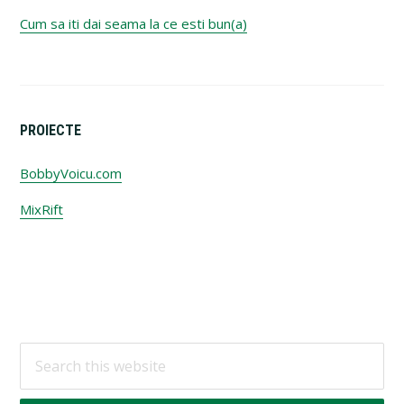
Cum sa iti dai seama la ce esti bun(a)
PROIECTE
BobbyVoicu.com
MixRift
Footer
Search
this
website