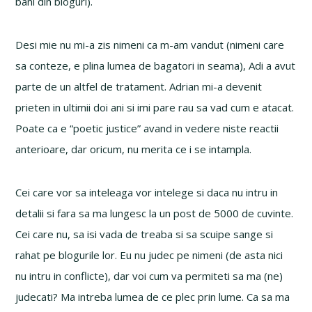
bani din bloguri).
Desi mie nu mi-a zis nimeni ca m-am vandut (nimeni care
sa conteze, e plina lumea de bagatori in seama), Adi a avut
parte de un altfel de tratament. Adrian mi-a devenit
prieten in ultimii doi ani si imi pare rau sa vad cum e atacat.
Poate ca e “poetic justice” avand in vedere niste reactii
anterioare, dar oricum, nu merita ce i se intampla.
Cei care vor sa inteleaga vor intelege si daca nu intru in
detalii si fara sa ma lungesc la un post de 5000 de cuvinte.
Cei care nu, sa isi vada de treaba si sa scuipe sange si
rahat pe blogurile lor. Eu nu judec pe nimeni (de asta nici
nu intru in conflicte), dar voi cum va permiteti sa ma (ne)
judecati? Ma intreba lumea de ce plec prin lume. Ca sa ma