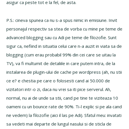
asigur ca peste tot e la fel, de asta.
P.S.: cineva spunea ca nu s-a spus nimic in emisiune. Invit
personajul respectiv sa stea de vorba cu mine pe teme de
advanced blogging sau cu Adi pe teme de filozofie. Sunt
sigur ca, nefiind in situatia celui care n-a auzit in viata sa de
blogging (cum erau probabil 99% din cei care se uitau la
TV), va fi multumit de detaliile in care putem intra, de la
instalarea de plugin-ului de cache pe wordpress (ah, nu stii
ce e? e chestia pe care o folosesti cand ai 50.000 de
vizitatori intr-o zi, daca nu vrei sa iti pice serverul. Ah,
normal, nu ai de unde sa stii, cand pe tine te viziteaza 10
oameni cu un bounce rate de 90%. Ti-l explic si pe ala cand
ne vedem) la filozofie (aici il las pe Adi). Sfatul meu: invatati
sa vedeti mai departe de lungul nasului si de sticla de