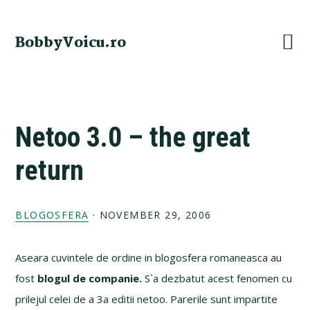
Skip
Skip
Skip
Skip
to
to
to
to
BobbyVoicu.ro
primary
main
primary
footer
navigation
content
sidebar
Netoo 3.0 – the great
return
BLOGOSFERA
·
NOVEMBER 29, 2006
Aseara cuvintele de ordine in blogosfera romaneasca au
fost
blogul de companie.
S`a dezbatut acest fenomen cu
prilejul celei de a 3a editii netoo. Parerile sunt impartite